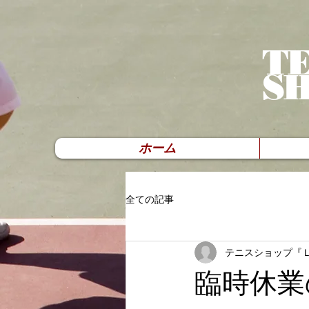
TE
S
ホーム
全ての記事
テニスショップ『
臨時休業