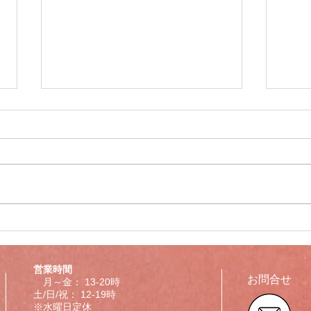
年末年始営業のお知らせ
臨時
下記期間、臨時休業並びに営業時
出張
間を変更させていただきます。
とさ
2025/12/29（月） 12：00～
202
19：00 営業 2025/12/30（火）
202
～2026/1/3（土） 臨時休業
けい
2026/1/4（日）からは通常営業い
くお
たします。 また、休業期間中も
所用のため毎日来店しておりま
営業時間
す。 ストリングス張替え等のご
お問合せ
月～金： 13-20時
依頼は可能な限りお引き受けいた
土/日/祝： 12-19時
※水曜日定休
しますので HP『 お問合せ 』よ