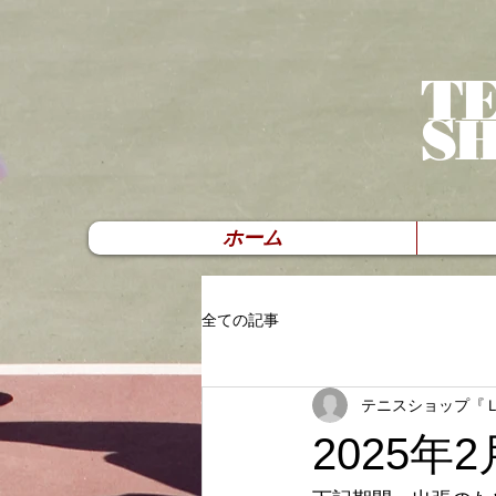
TE
S
ホーム
全ての記事
テニスショップ『
2025