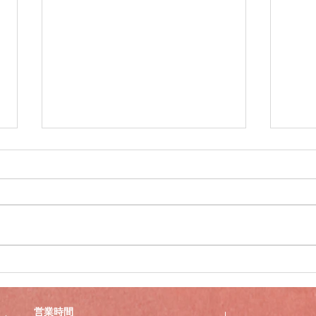
年末年始営業のお知らせ
臨時
下記期間、臨時休業並びに営業時
出張
間を変更させていただきます。
とさ
2025/12/29（月） 12：00～
202
19：00 営業 2025/12/30（火）
202
～2026/1/3（土） 臨時休業
けい
2026/1/4（日）からは通常営業い
くお
たします。 また、休業期間中も
所用のため毎日来店しておりま
営業時間